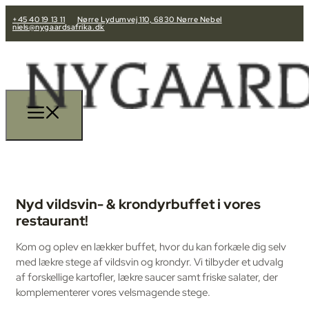
+45 40 19 13 11
Nørre Lydumvej 110, 6830 Nørre Nebel
niels@nygaardsafrika.dk
Nyd vildsvin- & krondyrbuffet i vores
restaurant!
Kom og oplev en lækker buffet, hvor du kan forkæle dig selv
med lækre stege af vildsvin og krondyr. Vi tilbyder et udvalg
af forskellige kartofler, lækre saucer samt friske salater, der
komplementerer vores velsmagende stege.