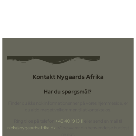
Kontakt Nygaards Afrika
Har du spørgsmål?
Finder du ikke nok informationer her på vores hjemmeside, er
du altid meget velkommen til at kontakte os.
Ring til os på telefon
+45 40 19 13 11
eller send en mail til
niels@nygaardsafrika.dk
. Vi besvarer din henvendelse hurtigst
muligt.