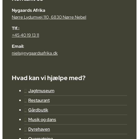
Nygaards Afrika
Nørre Lydumvej 110, 6830 Nørre Nebel
Tlf.:
+45 40 19 13 11
Email:
niels@nygaardsafrika.dk
Hvad kan vi hjælpe med?
Jagtmuseum
Restaurant
Gårdbutik
Musik og dans
Dyrehaven
Overnatning