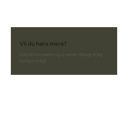
Vil du høre mere?
Udfyld formularen og vi vender tilbage til dig
hurtigst muligt.